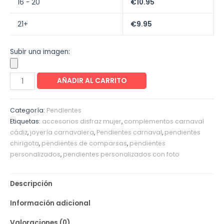
16 - 20
€
10.95
21+
€
9.95
Subir una imagen:
AÑADIR AL CARRITO
Categoría:
Pendientes
Etiquetas:
accesorios disfraz mujer
,
complementos carnaval
cádiz
,
joyería carnavalera
,
Pendientes carnaval
,
pendientes
chirigota
,
pendientes de comparsas
,
pendientes
personalizados
,
pendientes personalizados con foto
Descripción
Información adicional
Valoraciones (0)