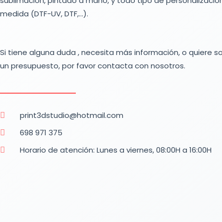
sublimación, pintado a mano, y todo tipo de personalizació
medida (DTF-UV, DTF,…).
Si tiene alguna duda , necesita más información, o quiere sol
un presupuesto, por favor contacta con nosotros.
print3dstudio@hotmail.com
698 971 375
Horario de atención: Lunes a viernes, 08:00H a 16:00H