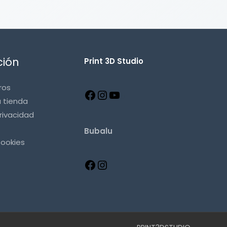
ción
Print 3D Studio
ros
p
a tienda
privacidad
Bubalu
Cookies