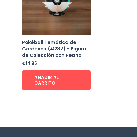
Pokéball Temática de
Gardevoir (#282) – Figura
de Colección con Peana
€
14.95
AÑADIR AL
CARRITO