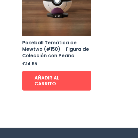
Pokéball Temática de
Mewtwo (#150) – Figura de
Colección con Peana
€
14.95
AÑADIR AL
CARRITO