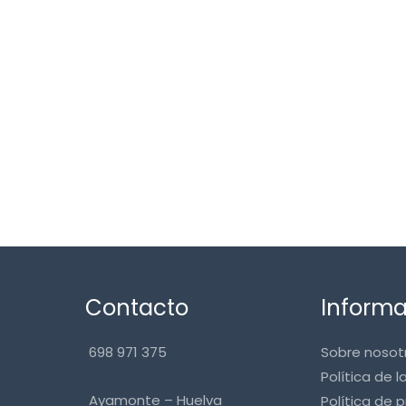
Contacto
Inform
698 971 375
Sobre nosot
Política de l
Ayamonte – Huelva
Política de 