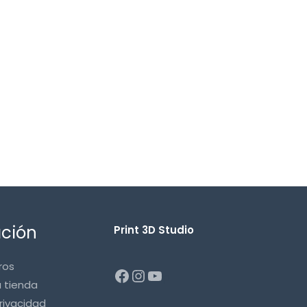
ación
Print 3D Studio
ros
p
a tienda
privacidad