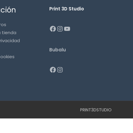
ación
Print 3D Studio
ros
p
a tienda
privacidad
Bubalu
Cookies
PRINT3DSTUDIO